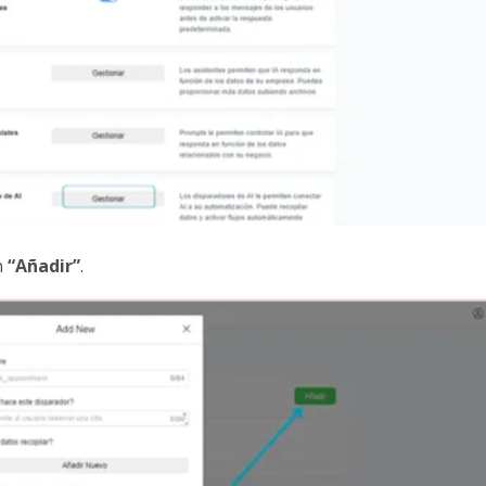
n
“Añadir”
.