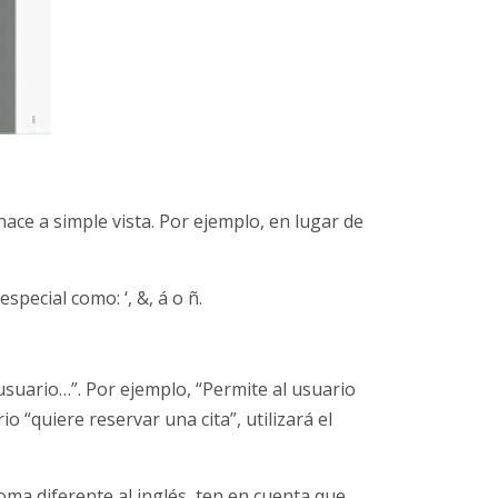
ace a simple vista. Por ejemplo, en lugar de
pecial como: ‘, &, á o ñ.
usuario…”. Por ejemplo, “Permite al usuario
ario “quiere reservar una cita”, utilizará el
oma diferente al inglés, ten en cuenta que