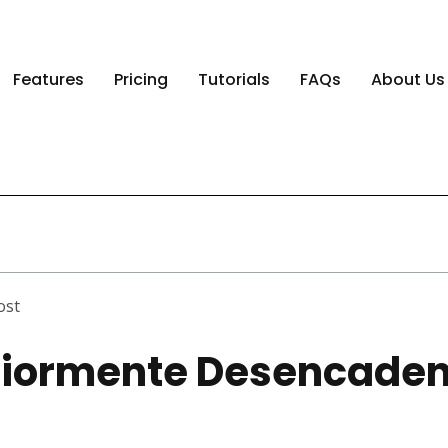
Features
Pricing
Tutorials
FAQs
About Us
ost
riormente Desencaden