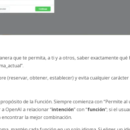
nera que te permita, a ti y a otros, saber exactamente qué h
ma_actual”.
 (reservar, obtener, establecer) y evita cualquier carácter es
 propósito de la Función. Siempre comienza con “Permite al 
r a OpenAI a relacionar “
intención
” con “
función
“; si el usu
a encontrar la mejor combinación.
oma, mantén cada función en un solo idioma. Si eliges un idi